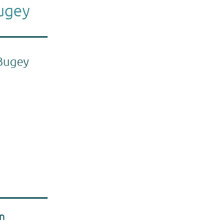
ugey
Bugey
n